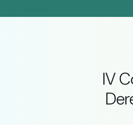
IV C
Der