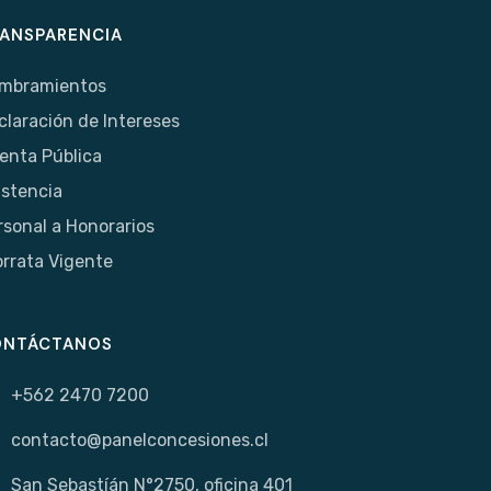
ANSPARENCIA
mbramientos
claración de Intereses
enta Pública
istencia
rsonal a Honorarios
orrata Vigente
ONTÁCTANOS
+562 2470 7200
contacto@panelconcesiones.cl
San Sebastíán N°2750, oficina 401