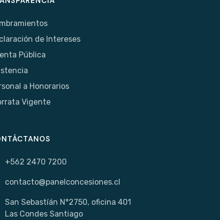
ANSPARENCIA
mbramientos
claración de Intereses
enta Pública
istencia
rsonal a Honorarios
orrata Vigente
ONTÁCTANOS
+562 2470 7200
contacto@panelconcesiones.cl
San Sebastíán N°2750, oficina 401
Las Condes Santiago