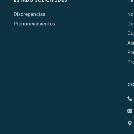
ESTADO SOLICITUDES
TR
Discrepancias
No
Pronunciamientos
De
Cu
As
Pe
Pr
C