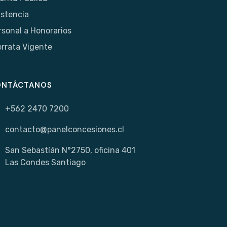
istencia
rsonal a Honorarios
orrata Vigente
ONTÁCTANOS
+562 2470 7200
contacto@panelconcesiones.cl
San Sebastíán N°2750, oficina 401
Las Condes Santiago