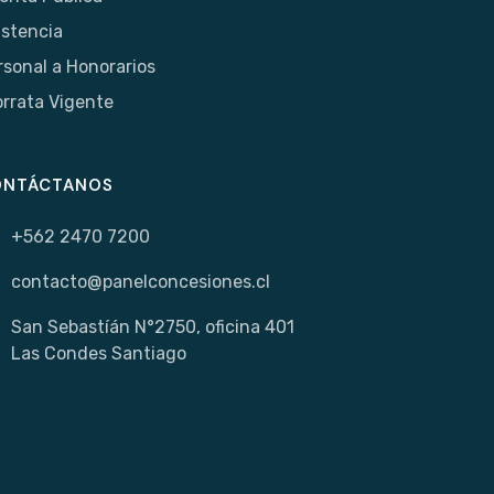
istencia
rsonal a Honorarios
orrata Vigente
ONTÁCTANOS
+562 2470 7200
contacto@panelconcesiones.cl
San Sebastíán N°2750, oficina 401
Las Condes Santiago