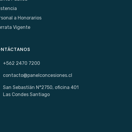
istencia
rsonal a Honorarios
orrata Vigente
ONTÁCTANOS
+562 2470 7200
contacto@panelconcesiones.cl
San Sebastíán N°2750, oficina 401
Las Condes Santiago