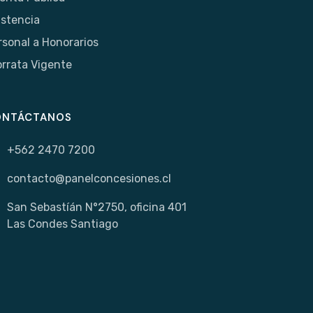
istencia
rsonal a Honorarios
orrata Vigente
ONTÁCTANOS
+562 2470 7200
contacto@panelconcesiones.cl
San Sebastíán N°2750, oficina 401
Las Condes Santiago