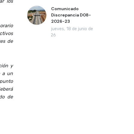
ar los
Comunicado
Discrepancia D08-
2026-23
orario
jueves, 18 de junio de
ctivos
2026
res de
ción y
e a un
 punto
deberá
ndo de