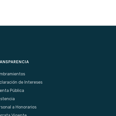
ANSPARENCIA
mbramientos
claración de Intereses
enta Pública
istencia
rsonal a Honorarios
orrata Vigente