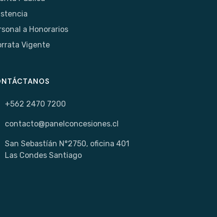
istencia
rsonal a Honorarios
orrata Vigente
ONTÁCTANOS
+562 2470 7200
contacto@panelconcesiones.cl
San Sebastíán N°2750, oficina 401
Las Condes Santiago