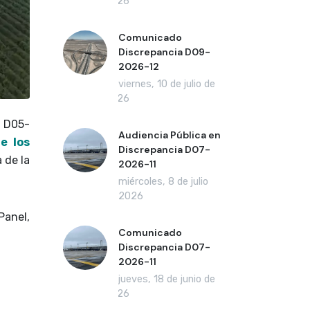
2026
Comunicado
Discrepancia D09-
2026-12
viernes, 10 de julio de
2026
a D05-
Audiencia Pública en
e los
Discrepancia D07-
 de la
2026-11
miércoles, 8 de julio
de 2026
Panel,
Comunicado
Discrepancia D07-
2026-11
jueves, 18 de junio de
2026