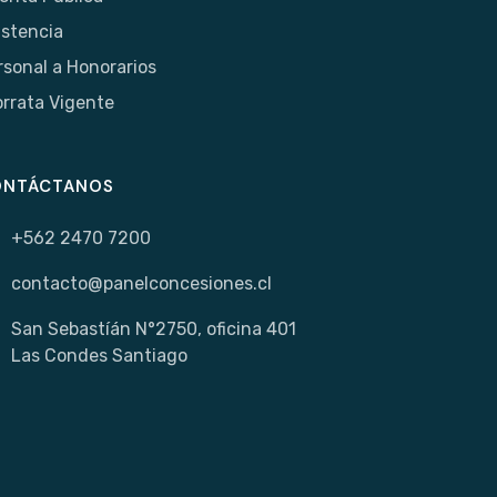
istencia
rsonal a Honorarios
orrata Vigente
ONTÁCTANOS
+562 2470 7200
contacto@panelconcesiones.cl
San Sebastíán N°2750, oficina 401
Las Condes Santiago