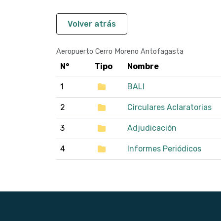
Volver atrás
Aeropuerto Cerro Moreno Antofagasta
N°
Tipo
Nombre
1
BALI
2
Circulares Aclaratorias
3
Adjudicación
4
Informes Periódicos