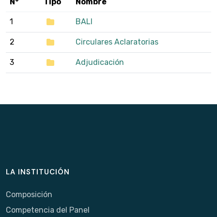
N°
Tipo
Nombre
1
BALI
2
Circulares Aclaratorias
3
Adjudicación
LA INSTITUCIÓN
Composición
Competencia del Panel