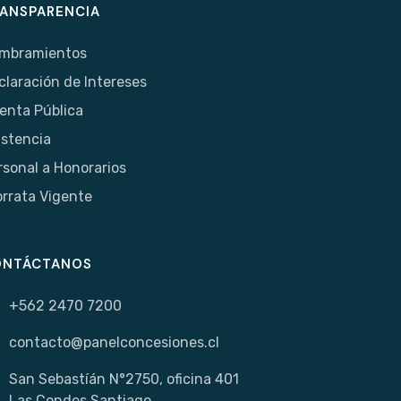
ANSPARENCIA
mbramientos
claración de Intereses
enta Pública
istencia
rsonal a Honorarios
orrata Vigente
ONTÁCTANOS
+562 2470 7200
contacto@panelconcesiones.cl
San Sebastíán N°2750, oficina 401
Las Condes Santiago