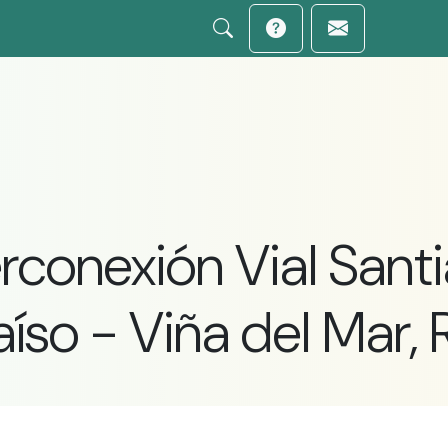
erconexión Vial Sant
íso - Viña del Mar,