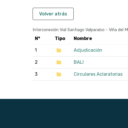
Volver atrás
Interconexión Vial Santiago Valparaíso - Viña del 
N°
Tipo
Nombre
1
Adjudicación
2
BALI
3
Circulares Aclaratorias