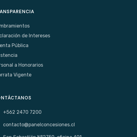
ANSPARENCIA
mbramientos
claración de Intereses
enta Pública
istencia
rsonal a Honorarios
orrata Vigente
ONTÁCTANOS
+562 2470 7200
contacto@panelconcesiones.cl