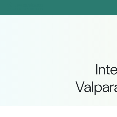
Int
Valpara