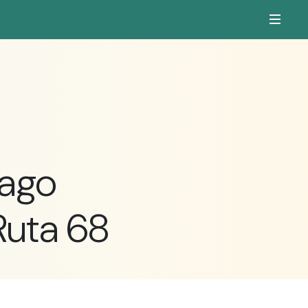
iago
 Ruta 68