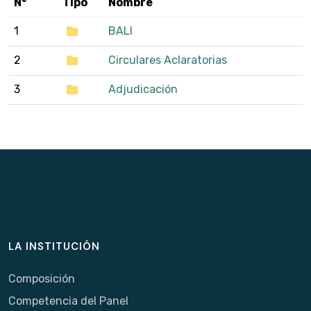
N°
Tipo
Nombre
1
BALI
2
Circulares Aclaratorias
3
Adjudicación
LA INSTITUCIÓN
Composición
Competencia del Panel