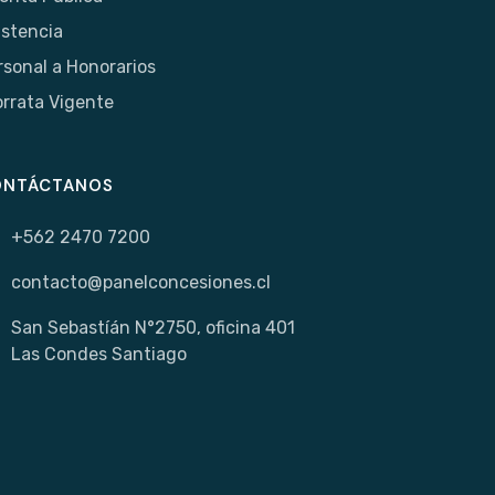
istencia
rsonal a Honorarios
orrata Vigente
ONTÁCTANOS
+562 2470 7200
contacto@panelconcesiones.cl
San Sebastíán N°2750, oficina 401
Las Condes Santiago