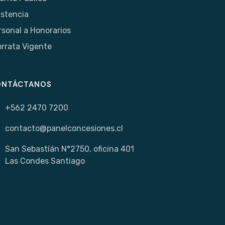
istencia
rsonal a Honorarios
orrata Vigente
ONTÁCTANOS
+562 2470 7200
contacto@panelconcesiones.cl
San Sebastíán N°2750, oficina 401
Las Condes Santiago