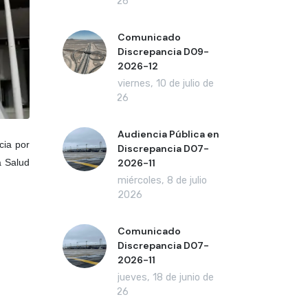
2026
Comunicado
Discrepancia D09-
2026-12
viernes, 10 de julio de
2026
Audiencia Pública en
cia por
Discrepancia D07-
a Salud
2026-11
miércoles, 8 de julio
de 2026
Comunicado
Discrepancia D07-
2026-11
jueves, 18 de junio de
2026