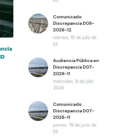
2026
Comunicado
Discrepancia D09-
2026-12
viernes, 10 de julio de
2026
ancia
ID
Audiencia Pública en
Discrepancia D07-
2026-11
miércoles, 8 de julio
de 2026
Comunicado
Discrepancia D07-
2026-11
jueves, 18 de junio de
2026