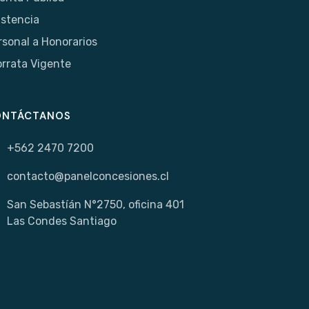
istencia
rsonal a Honorarios
orrata Vigente
ONTÁCTANOS
+562 2470 7200
contacto@panelconcesiones.cl
San Sebastíán N°2750, oficina 401
Las Condes Santiago