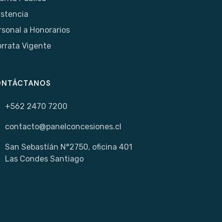
istencia
rsonal a Honorarios
orrata Vigente
ONTÁCTANOS
+562 2470 7200
contacto@panelconcesiones.cl
San Sebastíán N°2750, oficina 401
Las Condes Santiago