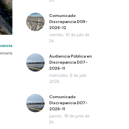
2026
Comunicado
Discrepancia D09-
2026-12
viernes, 10 de julio de
2026
pancia
ionaria
Audiencia Pública en
Discrepancia D07-
2026-11
miércoles, 8 de julio
de 2026
Comunicado
Discrepancia D07-
2026-11
jueves, 18 de junio de
2026