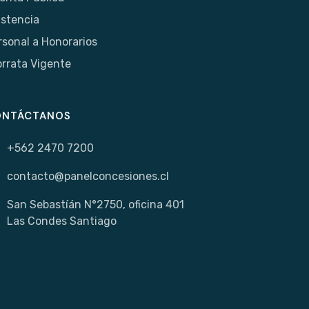
istencia
rsonal a Honorarios
orrata Vigente
ONTÁCTANOS
+562 2470 7200
contacto@panelconcesiones.cl
San Sebastíán N°2750, oficina 401
Las Condes Santiago