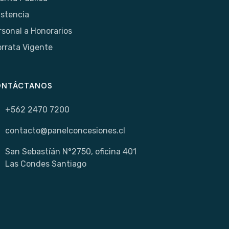
istencia
rsonal a Honorarios
orrata Vigente
ONTÁCTANOS
+562 2470 7200
contacto@panelconcesiones.cl
San Sebastíán N°2750, oficina 401
Las Condes Santiago