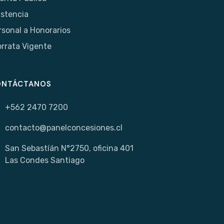
istencia
rsonal a Honorarios
orrata Vigente
ONTÁCTANOS
+562 2470 7200
contacto@panelconcesiones.cl
San Sebastíán N°2750, oficina 401
Las Condes Santiago