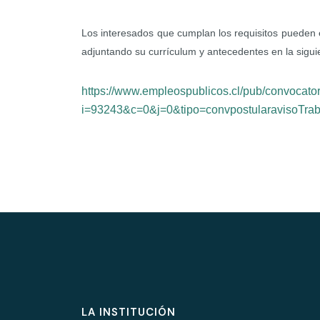
Los interesados que cumplan los requisitos pueden e
adjuntando su currículum y antecedentes en la sigu
https://www.empleospublicos.cl/pub/convocato
i=93243&c=0&j=0&tipo=convpostularavisoTrab
LA INSTITUCIÓN