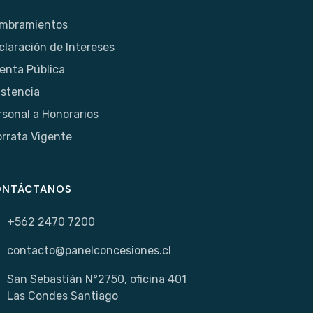
mbramientos
claración de Intereses
enta Pública
istencia
rsonal a Honorarios
orrata Vigente
ONTÁCTANOS
+562 2470 7200
contacto@panelconcesiones.cl
San Sebastíán N°2750, oficina 401
Las Condes Santiago