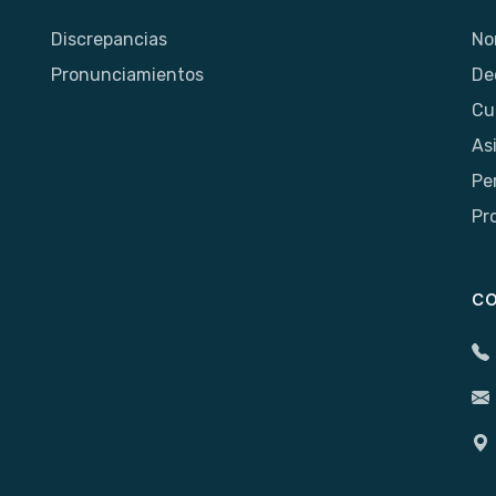
Discrepancias
No
Pronunciamientos
De
Cu
As
Pe
Pr
C