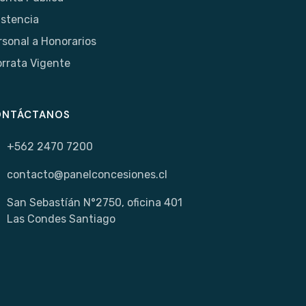
istencia
rsonal a Honorarios
orrata Vigente
ONTÁCTANOS
+562 2470 7200
contacto@panelconcesiones.cl
San Sebastíán N°2750, oficina 401
Las Condes Santiago